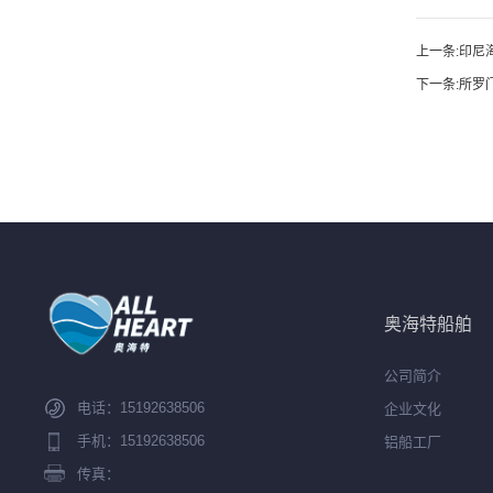
上一条:
印尼
下一条:
所罗
奥海特船舶
公司简介
电话：
15192638506
企业文化
手机：
15192638506
铝船工厂
传真：