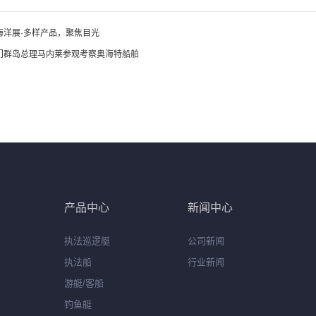
海洋展·多样产品，聚焦目光
门群岛总理马内莱参观考察奥海特船舶
产品中心
新闻中心
执法巡逻艇
公司新闻
执法船
行业新闻
游艇/客船
钓鱼艇