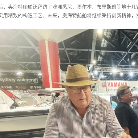
后，奥海特船舶还拜访了澳洲悉尼、墨尔本、布里斯班等地十几
实用精致的构造工艺。未来，奥海特船舶将继续秉持创新精神，